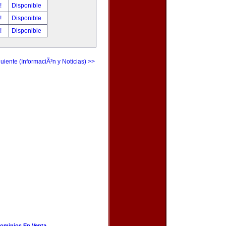
r!
Disponible
r!
Disponible
r!
Disponible
uiente (InformaciÃ³n y Noticias) >>
ominios En Venta