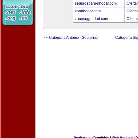
segurosparaelhogar.com
Oferta
zonahogar.com
Oferta
zonaseguridad.com
Oferta
<< Categoria Anterior (Gobierno)
Categoria Sig
Registro de Dominios
|
Web Hosting
|
D