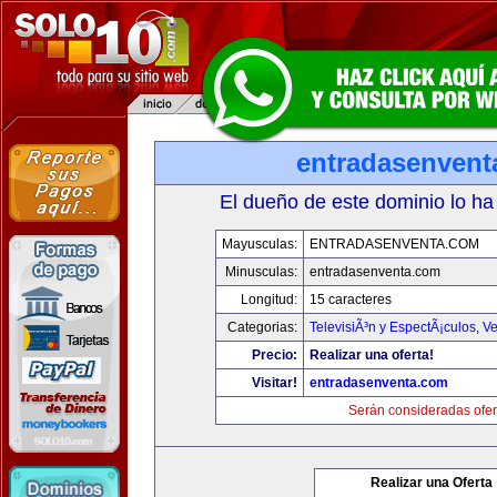
entradasenvent
El dueño de este dominio lo ha
Mayusculas:
ENTRADASENVENTA.COM
Minusculas:
entradasenventa.com
Longitud:
15 caracteres
Categorias:
TelevisiÃ³n y EspectÃ¡culos
,
Ve
Precio:
Realizar una oferta!
Visitar!
entradasenventa.com
Serán consideradas ofer
Realizar una Oferta