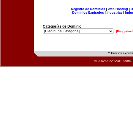
Registro de Dominios
|
Web Hosting
|
D
Dominios Expirados
|
Industrias
|
Indu
Categorías de Dominio:
[Pág. princi
** Precios expre
© 2002/2022 Solo10.com