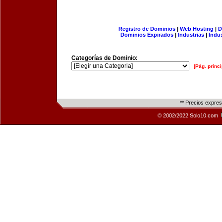
Registro de Dominios
|
Web Hosting
|
D
Dominios Expirados
|
Industrias
|
Indu
Categorías de Dominio:
[Pág. princi
** Precios expre
© 2002/2022 Solo10.com