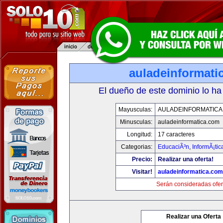
auladeinformati
El dueño de este dominio lo ha
Mayusculas:
AULADEINFORMATICA
Minusculas:
auladeinformatica.com
Longitud:
17 caracteres
Categorias:
EducaciÃ³n
,
InformÃ¡ti
Precio:
Realizar una oferta!
Visitar!
auladeinformatica.com
Serán consideradas ofer
Realizar una Oferta