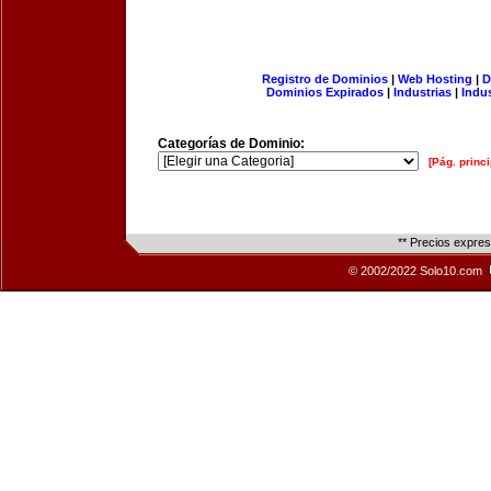
Registro de Dominios
|
Web Hosting
|
D
Dominios Expirados
|
Industrias
|
Indu
Categorías de Dominio:
[Pág. princi
** Precios expre
© 2002/2022 Solo10.com