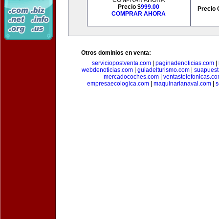
COMPRAR AHORA
Precio $
999.00
Precio 
COMPRAR AHORA
Otros dominios en venta:
serviciopostventa.com
|
paginadenoticias.com
|
webdenoticias.com
|
guiadelturismo.com
|
suapues
mercadocoches.com
|
ventastelefonicas.c
empresaecologica.com
|
maquinarianaval.com
|
s