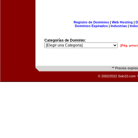
Registro de Dominios
|
Web Hosting
|
D
Dominios Expirados
|
Industrias
|
Indu
Categorías de Dominio:
[Pág. princi
** Precios expre
© 2002/2022 Solo10.com