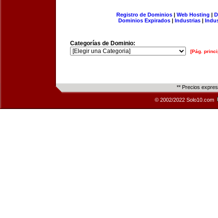
Registro de Dominios
|
Web Hosting
|
D
Dominios Expirados
|
Industrias
|
Indu
Categorías de Dominio:
[Pág. princi
** Precios expre
© 2002/2022 Solo10.com